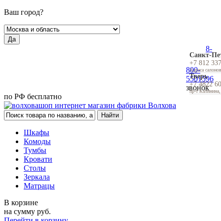
Ваш город?
Да
8-
Санкт-Пе
+7 812 33
800-
Адреса салоно
Тверь
5501596
+7 4822 6
звонок
пр-т Калинина,
по РФ бесплатно
Шкафы
Комоды
Тумбы
Кровати
Столы
Зеркала
Матрацы
В корзине
на сумму
руб.
Перейти в корзину