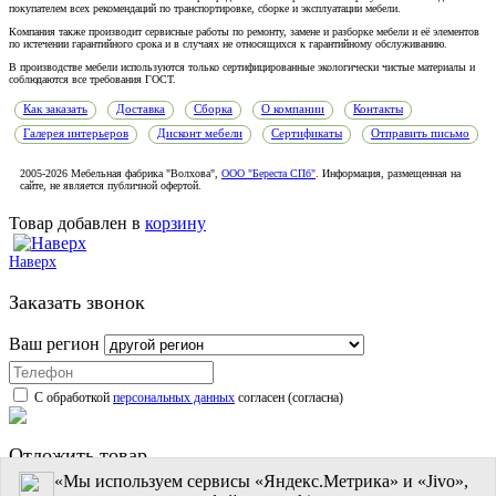
покупателем всех рекомендаций по транспорти­ровке, сборке и эксплуатации мебели.
Компания также производит сервисные работы по ремонту, замене и разборке мебели и её элементов
по истечении гарантийного срока и в случаях не относящихся к гарантийному обслуживанию.
В производстве мебели используются только сертифицированные экологически чистые материалы и
соблюдаются все требования ГОСТ.
Как заказать
Доставка
Сборка
О компании
Контакты
Галерея интерьеров
Дисконт мебели
Сертификаты
Отправить письмо
2005-2026 Мебельная фабрика "Волхова",
ООО "Береста СПб"
. Информация, размещенная на
сайте, не является публичной офертой.
Товар добавлен в
корзину
Наверх
Заказать звонок
Ваш регион
С обработкой
персональных данных
согласен (согласна)
Отложить товар
«Мы используем сервисы «Яндекс.Метрика» и «Jivo»,