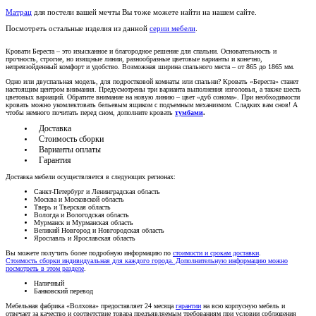
Матрац
для постели вашей мечты Вы тоже можете найти на нашем сайте.
Посмотреть остальные изделия из данной
серии мебели
.
Кровати Береста – это изысканное и благородное решение для спальни. Основательность и
прочность, строгие, но изящные линии, разнообразные цветовые варианты и конечно,
непревзойденный комфорт и удобство. Возможная ширина спального места – от 865 до 1865 мм.
Одно или двуспальная модель, для подростковой комнаты или спальни? Кровать «Береста» станет
настоящим центром внимания. Предусмотрены три варианта выполнения изголовья, а также шесть
цветовых вариаций. Обратите внимание на новую линию – цвет «дуб сонома». При необходимости
кровать можно укомлектовать бельевым ящиком с подъемным механизмом. Сладких вам снов! А
чтобы немного почитать перед сном, дополните кровать
тумбами
.
Доставка
Стоимость сборки
Варианты оплаты
Гарантия
Доставка мебели осуществляется в следующих регионах:
Санкт-Петербург и Ленинградская область
Москва и Московской область
Тверь и Тверская область
Вологда и Вологодская область
Мурманск и Мурманская область
Великий Новгород и Новгородская область
Ярославль и Ярославская область
Вы можете получить более подробную информацию по
стоимости и срокам доставки
.
Стоимость сборки индивидуальная для каждого города. Дополнительную информацию можно
посмотреть в этом разделе
.
Наличный
Банковский перевод
Мебельная фабрика «Волхова» предоставляет 24 месяца
гарантии
на всю корпусную мебель и
отвечает за качество и соответствие товара предъяв­ляе­мым требованиям при условии соблюдения