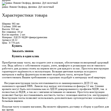
выбрать
рамка: Вишня Оксфорд, филенка: Дуб молочный
Характеристики товара
Ширина: 965 мм
Глубина: 2090 мм
Высота: 910 мм
Вес упаковки: 34 кг
Кол-во коробок: 2 шт.
Материал: ЛДСП+МДФ+фанера/древесина
Артикул:18.12
Цена :
8 770
руб.
Купить
Заказать звонок
Купить в один клик
Приобретая нашу тахту, вы создаете уют в спальне, обеспечивая полноценный здоровый
сон. Ведь забота о собственном отдыхе, уюте, комфорте и релаксации после тяжелого
рабочего дня должна стоять на первом месте для каждого из нас. Простота конструкции
гарантирует надёжность в эксплуатации. Большая цветовая палитра исходного
материала и выбор фурнитуры позволяют подобрать тахту, которая будет
соответствовать Вашим требованиям и идеально подойдёт к интерьеру всей квартиры.
Несущая конструкция тахты изготавливается из ламинированного ДСП 22 мм,
оклеенного кромкой ПВХ. Ламели под матрас изготовлены из фанеры 12 мм. Спинки
кровати могут быть изготовлены как из ЛДСП декорированного профилем МДФ, так и
полностью из МДФ, а так же с мягкими вставками из экокожи. Простота конструкции
позволяет быстро восстанавливать жесткость тахты с помощью винтов (см. инструкцию).
Конструкция тахты позволяет использовать дополнительно ортопедическое основание с
бельевым ящиком.
Покупая тахту в нашем магазине, Вы можете оформить доставку и сборку в удобное для
вас время.