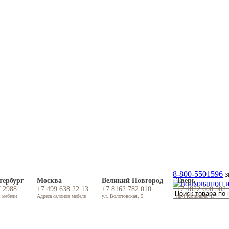
8-800-5501596
з
тербург
Москва
Великий Новгород
Тверь
7 2988
+7 499 638 22 13
+7 8162 782 010
+7 4822 600 502
в мебели
Адреса салонов мебели
ул. Волотовская, 5
пр-т Калинина, 17