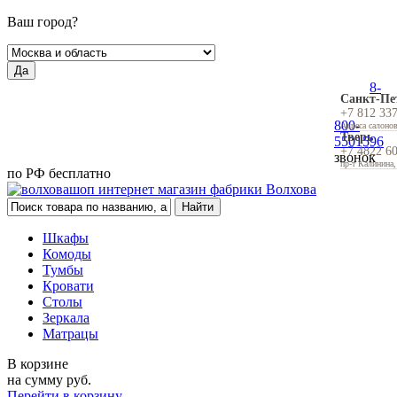
Ваш город?
Да
8-
Санкт-Пе
+7 812 33
800-
Адреса салоно
Тверь
5501596
+7 4822 6
звонок
пр-т Калинина,
по РФ бесплатно
Шкафы
Комоды
Тумбы
Кровати
Столы
Зеркала
Матрацы
В корзине
на сумму
руб.
Перейти в корзину