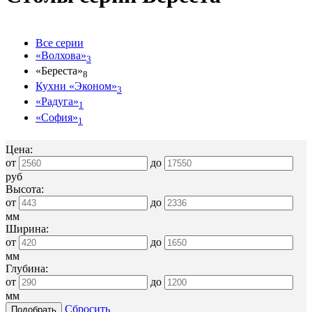
Все серии
«Волхова»
3
«Береста»
8
Кухни «Эконом»
3
«Радуга»
1
«София»
1
Цена:
от
до
руб
Высота:
от
до
мм
Ширина:
от
до
мм
Глубина:
от
до
мм
Сбросить