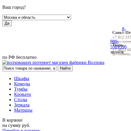
Ваш город?
Да
8-
Санкт-Пе
+7 812 33
800-
Адреса салоно
Тверь
5501596
+7 4822 6
звонок
пр-т Калинина,
по РФ бесплатно
Шкафы
Комоды
Тумбы
Кровати
Столы
Зеркала
Матрацы
В корзине
на сумму
руб.
Перейти в корзину