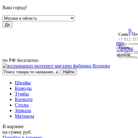
Ваш город?
Да
8-
Санкт-Пе
+7 812 33
800-
Адреса салоно
Тверь
5501596
+7 4822 6
звонок
пр-т Калинина,
по РФ бесплатно
Шкафы
Комоды
Тумбы
Кровати
Столы
Зеркала
Матрацы
В корзине
на сумму
руб.
Перейти в корзину