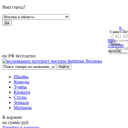
Ваш город?
Да
8-
Санкт-Пе
+7 812 33
800-
Адреса салоно
Тверь
5501596
+7 4822 6
звонок
пр-т Калинина,
по РФ бесплатно
Шкафы
Комоды
Тумбы
Кровати
Столы
Зеркала
Матрацы
В корзине
на сумму
руб.
Перейти в корзину