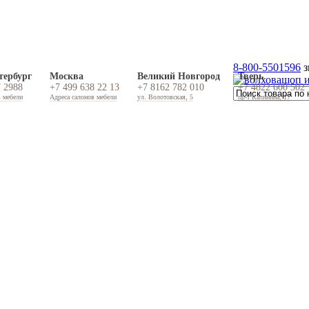
8-800-5501596
з
тербург
Москва
Великий Новгород
Тверь
7 2988
+7 499 638 22 13
+7 8162 782 010
+7 4822 600 502
в мебели
Адреса салонов мебели
ул. Волотовская, 5
пр-т Калинина, 17