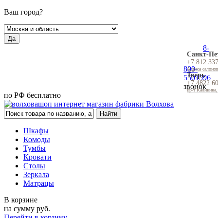
Ваш город?
Да
8-
Санкт-Пе
+7 812 33
800-
Адреса салоно
Тверь
5501596
+7 4822 6
звонок
пр-т Калинина,
по РФ бесплатно
Шкафы
Комоды
Тумбы
Кровати
Столы
Зеркала
Матрацы
В корзине
на сумму
руб.
Перейти в корзину