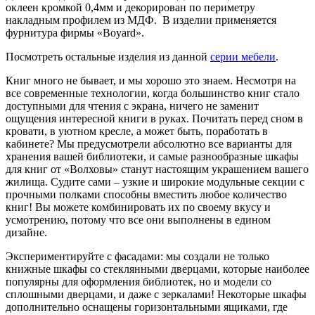
оклеен кромкой 0,4мм и декорирован по периметру
накладным профилем из МДФ. В изделии применяется
фурнитура фирмы «Boyard».
Посмотреть остальные изделия из данной
серии мебели
.
Книг много не бывает, и мы хорошо это знаем. Несмотря на
все современные технологии, когда большинство книг стало
доступными для чтения с экрана, ничего не заменит
ощущения интересной книги в руках. Почитать перед сном в
кровати, в уютном кресле, а может быть, поработать в
кабинете? Мы предусмотрели абсолютно все варианты для
хранения вашей библиотеки, и самые разнообразные шкафы
для книг от «Волховы» станут настоящим украшением вашего
жилища. Судите сами – узкие и широкие модульные секции с
прочными полками способны вместить любое количество
книг! Вы можете комбинировать их по своему вкусу и
усмотрению, потому что все они выполнены в едином
дизайне.
Экспериментируйте с фасадами: мы создали не только
книжные шкафы со стеклянными дверцами, которые наиболее
популярны для оформления библиотек, но и модели со
сплошными дверцами, и даже с зеркалами! Некоторые шкафы
дополнительно оснащены горизонтальными ящиками, где