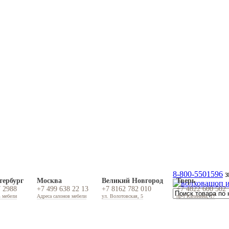
8-800-5501596
з
тербург
Москва
Великий Новгород
Тверь
7 2988
+7 499 638 22 13
+7 8162 782 010
+7 4822 600 502
в мебели
Адреса салонов мебели
ул. Волотовская, 5
пр-т Калинина, 17