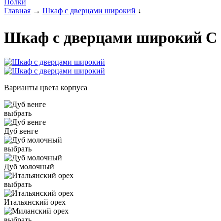
Полки
Главная
→
Шкаф с дверцами широкий
↓
Шкаф с дверцами широкий С
Варианты цвета корпуса
выбрать
Дуб венге
выбрать
Дуб молочный
выбрать
Итальянский орех
выбрать