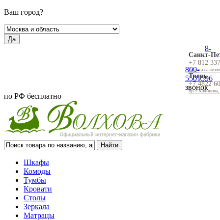
Ваш город?
Да
8-
Санкт-Пе
+7 812 33
800-
Адреса салоно
Тверь
5501596
+7 4822 6
звонок
пр-т Калинина,
по РФ бесплатно
Шкафы
Комоды
Тумбы
Кровати
Столы
Зеркала
Матрацы