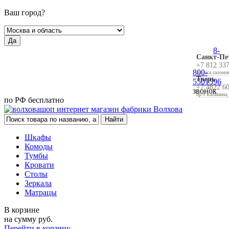
Ваш город?
Да
8-
Санкт-Пе
+7 812 33
800-
Адреса салоно
Тверь
5501596
+7 4822 6
звонок
пр-т Калинина,
по РФ бесплатно
Шкафы
Комоды
Тумбы
Кровати
Столы
Зеркала
Матрацы
В корзине
на сумму
руб.
Перейти в корзину