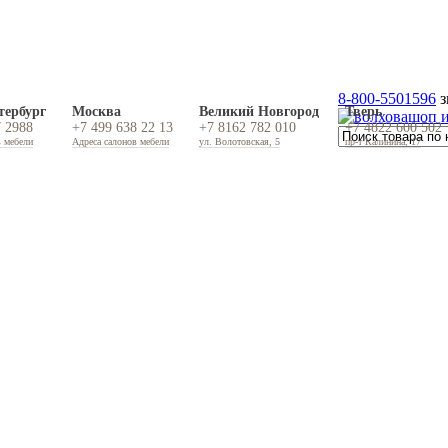
8-800-5501596
з
тербург
Москва
Великий Новгород
Тверь
7 2988
+7 499 638 22 13
+7 8162 782 010
+7 4822 600 502
в мебели
Адреса салонов мебели
ул. Волотовская, 5
пр-т Калинина, 17