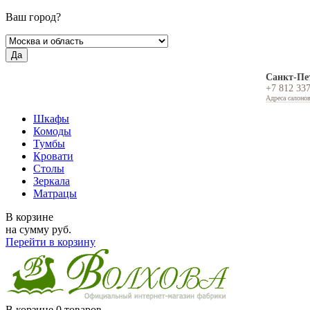
Ваш город?
Да
Санкт-Пе
+7 812 33
Адреса салоно
Шкафы
Комоды
Тумбы
Кровати
Столы
Зеркала
Матрацы
В корзине
на сумму
руб.
Перейти в корзину
В корзине
0 товаров