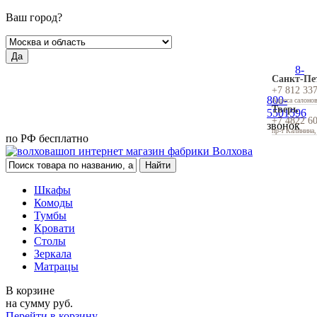
Ваш город?
Да
8-
Санкт-Пе
+7 812 33
800-
Адреса салоно
Тверь
5501596
+7 4822 6
звонок
пр-т Калинина,
по РФ бесплатно
Шкафы
Комоды
Тумбы
Кровати
Столы
Зеркала
Матрацы
В корзине
на сумму
руб.
Перейти в корзину