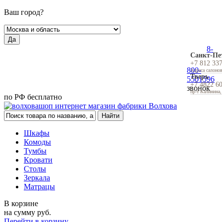
Ваш город?
Да
8-
Санкт-Пе
+7 812 33
800-
Адреса салоно
Тверь
5501596
+7 4822 6
звонок
пр-т Калинина,
по РФ бесплатно
Шкафы
Комоды
Тумбы
Кровати
Столы
Зеркала
Матрацы
В корзине
на сумму
руб.
Перейти в корзину