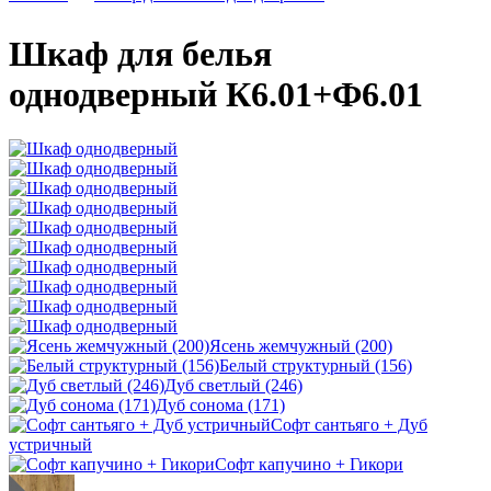
Шкаф для белья
однодверный К6.01+Ф6.01
Ясень жемчужный (200)
Белый структурный (156)
Дуб светлый (246)
Дуб сонома (171)
Софт сантьяго + Дуб
устричный
Софт капучино + Гикори