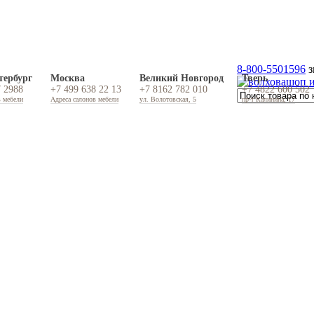
8-800-5501596
з
тербург
Москва
Великий Новгород
Тверь
7 2988
+7 499 638 22 13
+7 8162 782 010
+7 4822 600 502
в мебели
Адреса салонов мебели
ул. Волотовская, 5
пр-т Калинина, 17