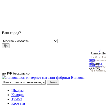
Ваш город?
Да
8-
Санкт-Пе
+7 812 33
800-
Адреса салоно
Тверь
5501596
+7 4822 6
звонок
пр-т Калинина,
по РФ бесплатно
Шкафы
Комоды
Тумбы
Кровати