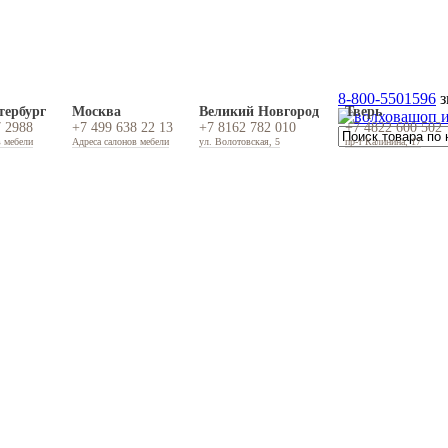
8-800-5501596
з
тербург
Москва
Великий Новгород
Тверь
7 2988
+7 499 638 22 13
+7 8162 782 010
+7 4822 600 502
в мебели
Адреса салонов мебели
ул. Волотовская, 5
пр-т Калинина, 17