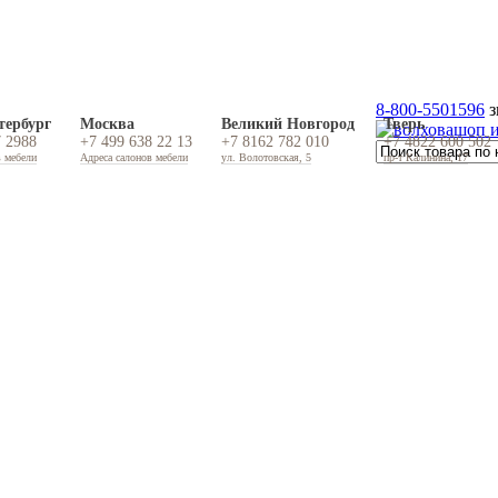
8-800-5501596
з
тербург
Москва
Великий Новгород
Тверь
7 2988
+7 499 638 22 13
+7 8162 782 010
+7 4822 600 502
в мебели
Адреса салонов мебели
ул. Волотовская, 5
пр-т Калинина, 17