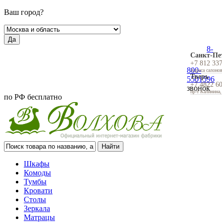
Ваш город?
Да
8-
Санкт-Пе
+7 812 33
800-
Адреса салоно
Тверь
5501596
+7 4822 6
звонок
пр-т Калинина,
по РФ бесплатно
Шкафы
Комоды
Тумбы
Кровати
Столы
Зеркала
Матрацы