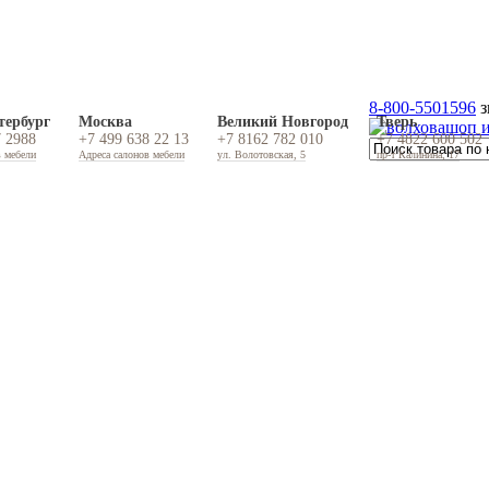
8-800-5501596
з
тербург
Москва
Великий Новгород
Тверь
7 2988
+7 499 638 22 13
+7 8162 782 010
+7 4822 600 502
в мебели
Адреса салонов мебели
ул. Волотовская, 5
пр-т Калинина, 17