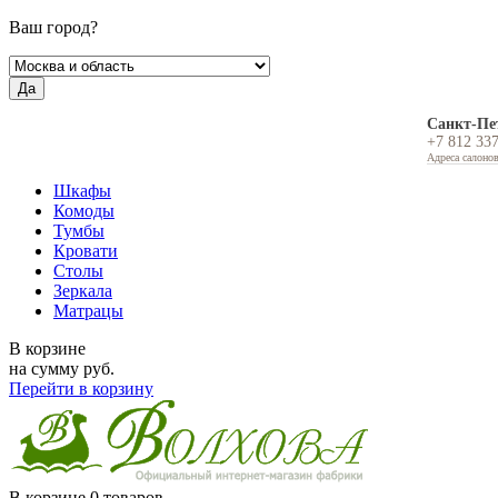
Ваш город?
Да
Санкт-Пе
+7 812 33
Адреса салоно
Шкафы
Комоды
Тумбы
Кровати
Столы
Зеркала
Матрацы
В корзине
на сумму
руб.
Перейти в корзину
В корзине
0 товаров