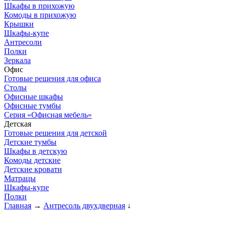
Шкафы в прихожую
Комоды в прихожую
Крышки
Шкафы-купе
Антресоли
Полки
Зеркала
Офис
Готовые решения для офиса
Столы
Офисные шкафы
Офисные тумбы
Серия «Офисная мебель»
Детская
Готовые решения для детской
Детские тумбы
Шкафы в детскую
Комоды детские
Детские кровати
Матрацы
Шкафы-купе
Полки
Главная
→
Антресоль двухдверная
↓