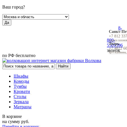
Ваш город?
Да
8-
Санкт-Пе
+7 812 33
800-
Адреса салоно
Тверь
5501596
+7 4822 6
звонок
пр-т Калинина,
по РФ бесплатно
Шкафы
Комоды
Тумбы
Кровати
Столы
Зеркала
Матрацы
В корзине
на сумму
руб.
Перейти в корзину