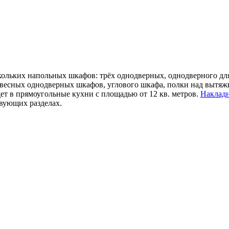
ольких напольных шкафов: трёх однодверных, однодверного для 
авесных однодверных шкафов, углового шкафа, полки над вытяж
ет в прямоугольные кухни с площадью от 12 кв. метров.
Накладн
твующих разделах.