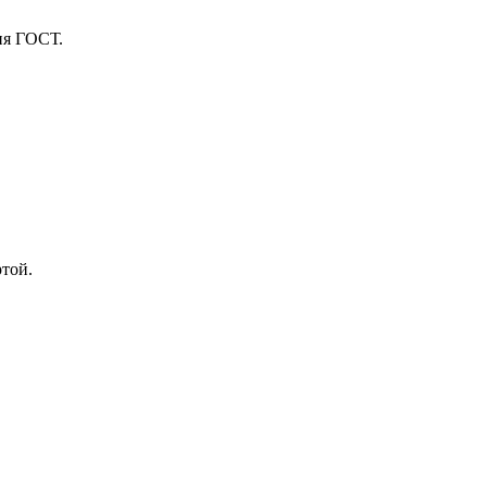
ия ГОСТ.
ртой.