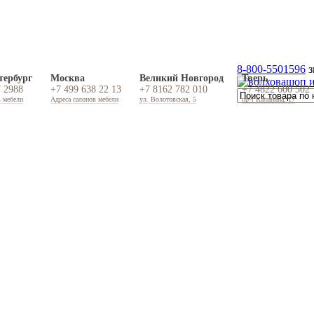
8-800-5501596
з
тербург
Москва
Великий Новгород
Тверь
7 2988
+7 499 638 22 13
+7 8162 782 010
+7 4822 600 502
в мебели
Адреса салонов мебели
ул. Волотовская, 5
пр-т Калинина, 17