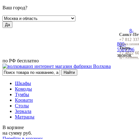
Ваш город?
Да
8-
Санкт-Пе
+7 812 33
800-
Адреса салоно
Тверь
5501596
+7 4822 6
звонок
пр-т Калинина,
по РФ бесплатно
Шкафы
Комоды
Тумбы
Кровати
Столы
Зеркала
Матрацы
В корзине
на сумму
руб.
Перейти в корзину