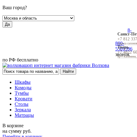
Ваш город?
Да
8-
Санкт-Пе
+7 812 33
800-
Адреса салоно
Тверь
5501596
+7 4822 6
звонок
пр-т Калинина,
по РФ бесплатно
Шкафы
Комоды
Тумбы
Кровати
Столы
Зеркала
Матрацы
В корзине
на сумму
руб.
Перейти в корзину