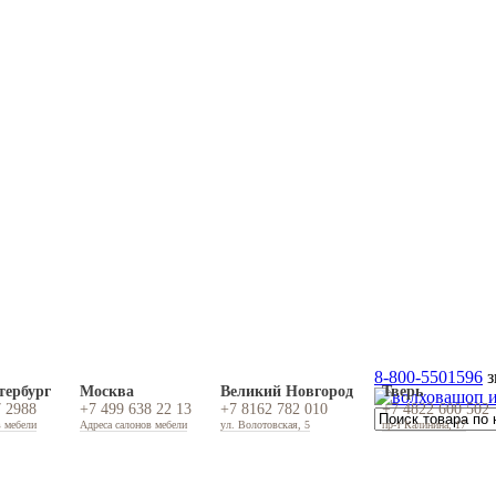
8-800-5501596
з
тербург
Москва
Великий Новгород
Тверь
7 2988
+7 499 638 22 13
+7 8162 782 010
+7 4822 600 502
в мебели
Адреса салонов мебели
ул. Волотовская, 5
пр-т Калинина, 17