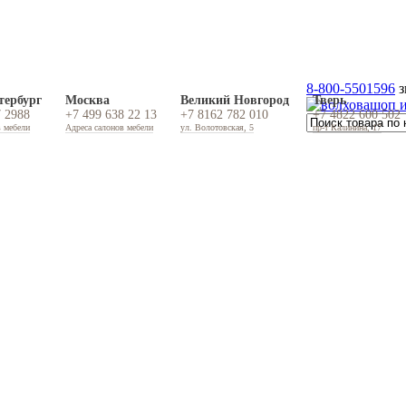
8-800-5501596
з
тербург
Москва
Великий Новгород
Тверь
7 2988
+7 499 638 22 13
+7 8162 782 010
+7 4822 600 502
в мебели
Адреса салонов мебели
ул. Волотовская, 5
пр-т Калинина, 17