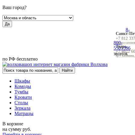
Ваш город?
Да
8-
Санкт-Пе
+7 812 33
800-
Адреса салоно
Тверь
5501596
+7 4822 6
звонок
пр-т Калинина,
по РФ бесплатно
Шкафы
Комоды
Тумбы
Кровати
Столы
Зеркала
Матрацы
В корзине
на сумму
руб.
Перейти в корзину