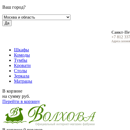
Ваш город?
Да
Санкт-Пе
+7 812 33
Адреса салоно
Шкафы
Комоды
Тумбы
Кровати
Столы
Зеркала
Матрацы
В корзине
на сумму
руб.
Перейти в корзину
В корзине
0 товаров