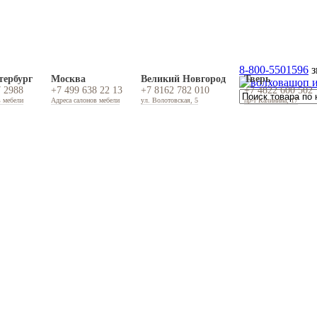
8-800-5501596
з
тербург
Москва
Великий Новгород
Тверь
7 2988
+7 499 638 22 13
+7 8162 782 010
+7 4822 600 502
в мебели
Адреса салонов мебели
ул. Волотовская, 5
пр-т Калинина, 17