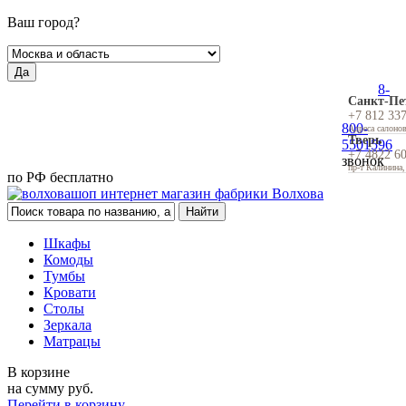
Ваш город?
Да
8-
Санкт-Пе
+7 812 33
800-
Адреса салоно
Тверь
5501596
+7 4822 6
звонок
пр-т Калинина,
по РФ бесплатно
Шкафы
Комоды
Тумбы
Кровати
Столы
Зеркала
Матрацы
В корзине
на сумму
руб.
Перейти в корзину