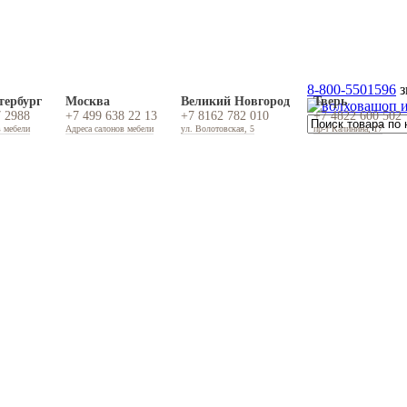
8-800-5501596
з
тербург
Москва
Великий Новгород
Тверь
7 2988
+7 499 638 22 13
+7 8162 782 010
+7 4822 600 502
в мебели
Адреса салонов мебели
ул. Волотовская, 5
пр-т Калинина, 17