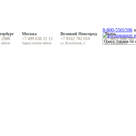
8-800-5501596
з
тербург
Москва
Великий Новгород
Тверь
7 2988
+7 499 638 22 13
+7 8162 782 010
+7 4822 600 502
в мебели
Адреса салонов мебели
ул. Волотовская, 5
пр-т Калинина, 17