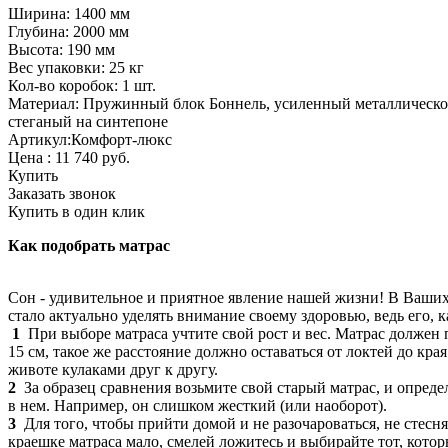
Ширина: 1400 мм
Глубина: 2000 мм
Высота: 190 мм
Вес упаковки: 25 кг
Кол-во коробок: 1 шт.
Материал: Пружинный блок Боннель, усиленный металлической
стеганый на синтепоне
Артикул:Комфорт-люкс
Цена :
11 740
руб.
Купить
Заказать звонок
Купить в один клик
Как подобрать матрас
Сон - удивительное и приятное явление нашей жизни! В Ваших 
стало актуально уделять внимание своему здоровью, ведь его, к
1
При выборе матраса учтите свой рост и вес. Матрас должен
15 см, такое же расстояние должно оставаться от локтей до кра
животе кулаками друг к другу.
2
За образец сравнения возьмите свой старый матрас, и опреде
в нем. Например, он слишком жесткий (или наоборот).
3
Для того, чтобы прийти домой и не разочароваться, не стесн
краешке матраса мало, смелей ложитесь и выбирайте тот, кот