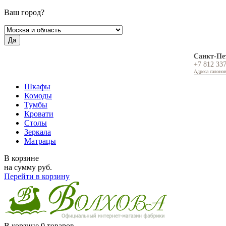
Ваш город?
Да
Санкт-Пе
+7 812 33
Адреса салоно
Шкафы
Комоды
Тумбы
Кровати
Столы
Зеркала
Матрацы
В корзине
на сумму
руб.
Перейти в корзину
В корзине
0 товаров