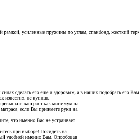
 рамкой, усиленные пружины по углам, спанбонд, жесткий терм
силах сделать его еще и здоровым, а в наших подобрать его Ва
ак известно, не купишь.
 превышать ваш рост как минимум на
я матраса, если Вы прижмете руки на
лите, что именно Вас не устраивает
яйтесь при выборе! Посидеть на
орый удобней именно Вам. Опробовав