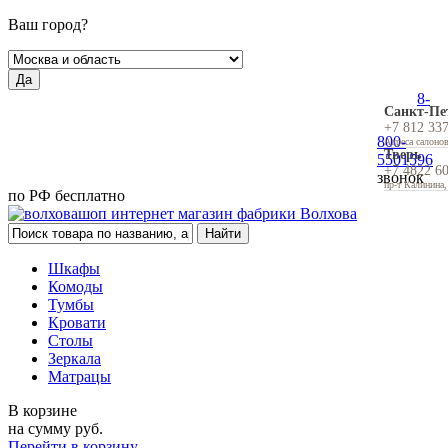
Ваш город?
Да
8-
Санкт-Пе
+7 812 33
800-
Адреса салоно
Тверь
5501596
+7 4822 6
звонок
пр-т Калинина,
по РФ бесплатно
Шкафы
Комоды
Тумбы
Кровати
Столы
Зеркала
Матрацы
В корзине
на сумму
руб.
Перейти в корзину