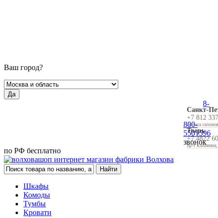
Ваш город?
Да
8-
Санкт-Пе
+7 812 33
800-
Адреса салоно
Тверь
5501596
+7 4822 6
звонок
пр-т Калинина,
по РФ бесплатно
Шкафы
Комоды
Тумбы
Кровати