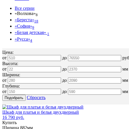
Все серии
«Волхова»
8
«Береста»
18
«София»
9
«Белая детская»
1
«Русса»
4
Цена:
от
до
ру
Высота:
от
до
мм
Ширина:
от
до
мм
Глубина:
от
до
мм
Сбросить
Шкаф для платья и белья двухдверный
16 790 руб.
Купить
Ширина 882мм