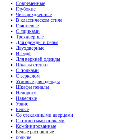
Современные
Глубокие
Четырехдверные
В классическом стиле
Глянцевые
С ящиками
Трехдверные
Для одежды и белья
Двухдверные
Из мдф
Для верхней одежды
Шкафы стенки
С полками
С зеркалом
Угловые для одежды
Шкафы пеналы
Недорого
Навесные
Узкие
Белые
Со стеклянными дверцами
С открытыми полками
Комбинированные
Белые распашные
больше