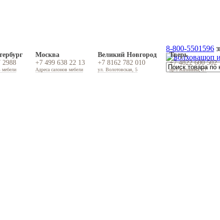
8-800-5501596
з
тербург
Москва
Великий Новгород
Тверь
7 2988
+7 499 638 22 13
+7 8162 782 010
+7 4822 600 502
в мебели
Адреса салонов мебели
ул. Волотовская, 5
пр-т Калинина, 17