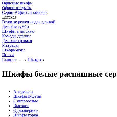
Офисные шкафы
Офисные тумбы
Серия «Офисная мебель»
Детская
Готовые решения для детской
Детские тумбы
Шкафы в детскую
Комоды детские
Детские кровати
Матрацы
Шкафы-купе
Полки
Главная
→
→
Шкафы
↓
Шкафы белые распашные сер
Антресоли
Шкафы буфеты
С антресолью
Высокие
Однодверные
Шкафы горка