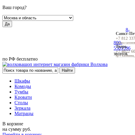
Ваш город?
Да
8-
Санкт-Пе
+7 812 33
800-
Адреса салоно
Тверь
5501596
+7 4822 6
звонок
пр-т Калинина,
по РФ бесплатно
Шкафы
Комоды
Тумбы
Кровати
Столы
Зеркала
Матрацы
В корзине
на сумму
руб.
Перейти в корзину