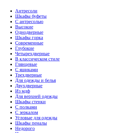
Антресоли
Шкафы буфеты
С антресолью
Высокие
Однодверные
Шкафы горка
Современные
Глубокие
Четырехдверные
В классическом стиле
Глянцевые
С ящиками
Трехдверные
Для одежды и белья
Двухдверные
Из мдф
Для верхней одежды
Шкафы стенки
С полками
С зеркалом
Угловые для одежды
Шкафы пеналы
Недорого