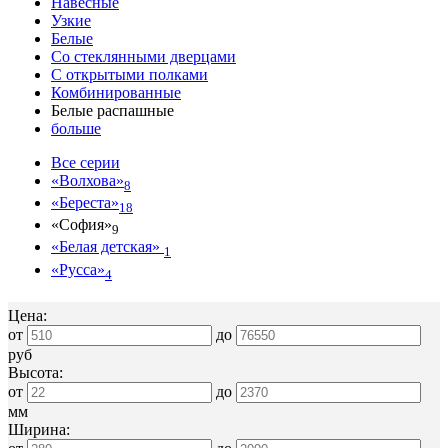
Навесные
Узкие
Белые
Со стеклянными дверцами
С открытыми полками
Комбинированные
Белые распашные
больше
Все серии
«Волхова»
8
«Береста»
18
«София»
9
«Белая детская»
1
«Русса»
4
Цена:
от
до
руб
Высота:
от
до
мм
Ширина: