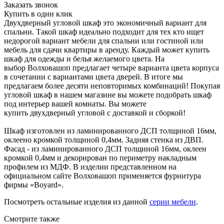
Заказать звонок
Купить в один клик
Двух
дверный
угловой шкаф это экономичный вариант для
спальни. Такой шкаф идеально подходит для тех кто ищет
недорогой вариант мебели для спальни или гостиной или
мебель для сдачи квартиры в аренду. Каждый может купить
шкаф для одежды и белья желаемого цвета. На
выбор
Волховашоп
предлагает четыре варианта цвета корпуса
в сочетании с вариантами цвета дверей. В итоге мы
предлагаем более десяти неповторимых комбинаций! Покупая
угловой шкаф в нашем магазине вы можете подобрать шкаф
под интерьер вашей комнаты. Вы можете
купить
двухдверный
угловой с доставкой и сборкой!
Шкаф изготовлен из ламинированного ДСП толщиной 16мм,
оклеено кромкой толщиной 0,4мм. Задняя стенка из ДВП.
Фасад - из ламинированного ДСП толщиной 16мм, оклеен
кромкой 0,4мм и декорирован по периметру накладным
профилем из МДФ. В изделии представленном на
официальном сайте
Волховашоп
применяется фурнитура
фирмы «
Boyard
».
Посмотреть остальные изделия из данной
серии мебели
.
Смотрите также