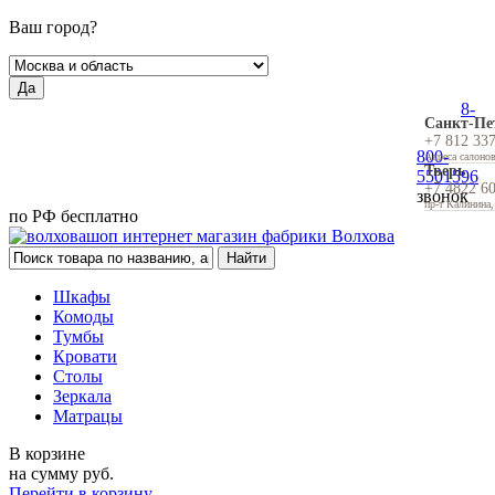
Ваш город?
Да
8-
Санкт-Пе
+7 812 33
800-
Адреса салоно
Тверь
5501596
+7 4822 6
звонок
пр-т Калинина,
по РФ бесплатно
Шкафы
Комоды
Тумбы
Кровати
Столы
Зеркала
Матрацы
В корзине
на сумму
руб.
Перейти в корзину