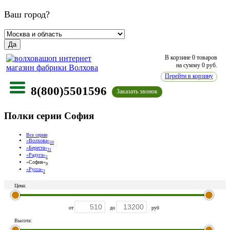
Ваш город?
Да
В корзине
0 товаров
на сумму
0
руб.
Перейти в корзину
8(800)5501596
Заказать звонок
Полки серии София
Все серии
«Волхова»
10
«Береста»
31
«Радуга»
1
«София»
9
«Русса»
2
Цена:
от
до
руб
Высота: