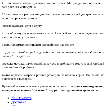
1
При выборе матраса учтите свой рост и вес. Матрас должен превышать
ваш рост как минимум на
15 см, такое же расстояние должно оставаться от локтей до края матраса,
если Вы прижмете руки на
животе кулаками друг к другу.
2
За образец сравнения возьмите свой старый матрас, и определите, что
именно Вас не устраивает
в нем. Например, он слишком жесткий (или наоборот).
3
Для того, чтобы прийти домой и не разочароваться, не стесняйтесь при
выборе! Посидеть на
краешке матраса мало, смелей ложитесь и выбирайте тот, который удобней
именно Вам. Опробовав
таким образом матрасы разных размеров, возможно серий, Вы точно не
ошибетесь с выбором.
Принимайте окончательное решение, полагаясь только на
свои ощущения,
и матрасы компании
“Волхова”
подарят
Вам здоровый и крепкий сон!
Как заказать
Доставка