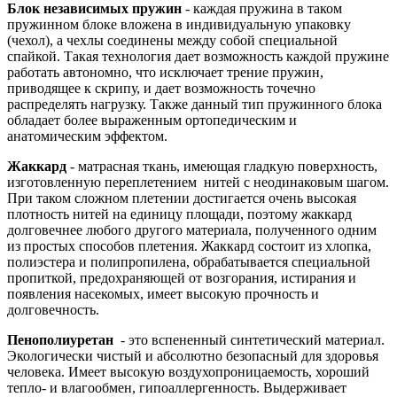
Блок независимых пружин
- каждая пружина в таком
пружинном блоке вложена в индивидуальную упаковку
(чехол), а чехлы соединены между собой специальной
спайкой. Такая технология дает возможность каждой пружине
работать автономно, что исключает трение пружин,
приводящее к скрипу, и дает возможность точечно
распределять нагрузку. Также данный тип пружинного блока
обладает более выраженным ортопедическим и
анатомическим эффектом.
Жаккард
- матрасная ткань, имеющая гладкую поверхность,
изготовленную переплетением нитей с неодинаковым шагом.
При таком сложном плетении достигается очень высокая
плотность нитей на единицу площади, поэтому жаккард
долговечнее любого другого материала, полученного одним
из простых способов плетения. Жаккард состоит из хлопка,
полиэстера и полипропилена, обрабатывается специальной
пропиткой, предохраняющей от возгорания, истирания и
появления насекомых, имеет высокую прочность и
долговечность.
Пенополиуретан
- это вспененный синтетический материал.
Экологически чистый и абсолютно безопасный для здоровья
человека. Имеет высокую воздухопроницаемость, хороший
тепло- и влагообмен, гипоаллергенность. Выдерживает