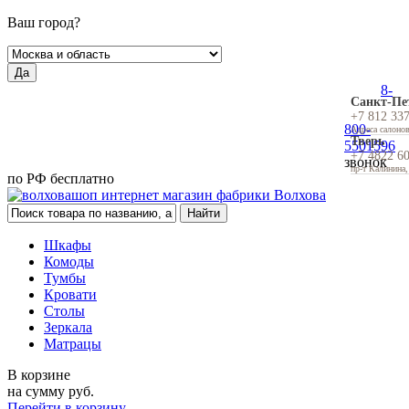
Ваш город?
Да
8-
Санкт-Пе
+7 812 33
800-
Адреса салоно
Тверь
5501596
+7 4822 6
звонок
пр-т Калинина,
по РФ бесплатно
Шкафы
Комоды
Тумбы
Кровати
Столы
Зеркала
Матрацы
В корзине
на сумму
руб.
Перейти в корзину