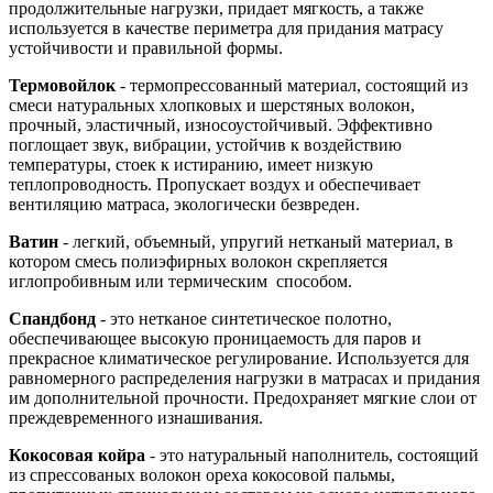
продолжительные нагрузки, придает мягкость, а также
используется в качестве периметра для придания матрасу
устойчивости и правильной формы.
Термовойлок
- термопрессованный материал, состоящий из
смеси натуральных хлопковых и шерстяных волокон,
прочный, эластичный, износоустойчивый. Эффективно
поглощает звук, вибрации, устойчив к воздействию
температуры, стоек к истиранию, имеет низкую
теплопроводность. Пропускает воздух и обеспечивает
вентиляцию матраса, экологически безвреден.
Ватин
- легкий, объемный, упругий нетканый материал, в
котором смесь полиэфирных волокон скрепляется
иглопробивным или термическим способом.
Спандбонд
- это нетканое синтетическое полотно,
обеспечивающее высокую проницаемость для паров и
прекрасное климатическое регулирование. Используется для
равномерного распределения нагрузки в матрасах и придания
им дополнительной прочности. Предохраняет мягкие слои от
преждевременного изнашивания.
Кокосовая койра
- это натуральный наполнитель, состоящий
из спрессованых волокон ореха кокосовой пальмы,