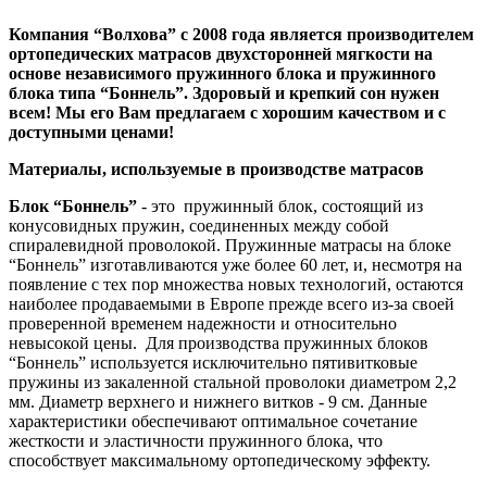
Компания
“Волхова”
с 2008 года является производителем
ортопедических матрасов двухсторонней мягкости на
основе независимого пружинного блока и пружинного
блока типа “Боннель”. Здоровый и крепкий сон нужен
всем! Мы его Вам предлагаем с хорошим качеством и с
доступными ценами!
Материалы, используемые в производстве матрасов
Блок “Боннель”
- это пружинный блок, состоящий из
конусовидных пружин, соединенных между собой
спиралевидной проволокой. Пружинные матрасы на блоке
“Боннель” изготавливаются уже более 60 лет, и, несмотря на
появление с тех пор множества новых технологий, остаются
наиболее продаваемыми в Европе прежде всего из-за своей
проверенной временем надежности и относительно
невысокой цены. Для производства пружинных блоков
“Боннель” используется исключительно пятивитковые
пружины из закаленной стальной проволоки диаметром 2,2
мм. Диаметр верхнего и нижнего витков - 9 см. Данные
характеристики обеспечивают оптимальное сочетание
жесткости и эластичности пружинного блока, что
способствует максимальному ортопедическому эффекту.