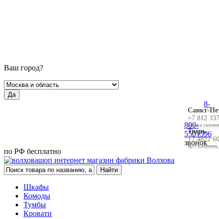
Ваш город?
Да
8-
Санкт-Пе
+7 812 33
800-
Адреса салоно
Тверь
5501596
+7 4822 6
звонок
пр-т Калинина,
по РФ бесплатно
Шкафы
Комоды
Тумбы
Кровати