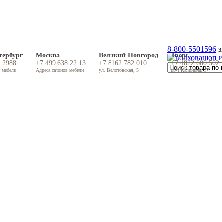
8-800-5501596
з
тербург
Москва
Великий Новгород
Тверь
7 2988
+7 499 638 22 13
+7 8162 782 010
+7 4822 600 502
в мебели
Адреса салонов мебели
ул. Волотовская, 5
пр-т Калинина, 17