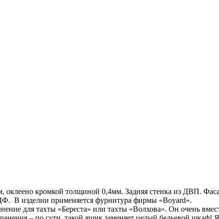
 оклеено кромкой толщиной 0,4мм. Задняя стенка из ДВП. Фас
ДФ. В изделии применяется фурнитура фирмы «Boyard».
нение для тахты «Береста» или тахты «Волхова». Он очень вмес
 хранения – по сути, такой ящик заменяет целый бельевой шкаф!