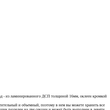
ад - из ламинированного ДСП толщиной 16мм, оклеен кромкой
тительный и объемный, поэтому в нем вы можете хранить все
 Ящик разделен на две секции и может быть выполнен в девяти